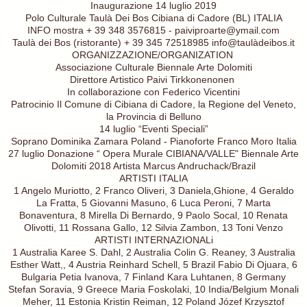
Inaugurazione 14 luglio 2019
Polo Culturale Taulà Dei Bos Cibiana di Cadore (BL) ITALIA
INFO mostra + 39 348 3576815 - paiviproarte@ymail.com
Taulà dei Bos (ristorante) + 39 345 72518985 info@taulàdeibos.it
ORGANIZZAZIONE/ORGANIZATION
Associazione Culturale Biennale Arte Dolomiti
Direttore Artistico Paivi Tirkkonenonen
In collaborazione con Federico Vicentini
Patrocinio Il Comune di Cibiana di Cadore, la Regione del Veneto,
la Provincia di Belluno
14 luglio “Eventi Speciali”
Soprano Dominika Zamara Poland - Pianoforte Franco Moro Italia
27 luglio Donazione “ Opera Murale CIBIANA/VALLE" Biennale Arte
Dolomiti 2018 Artista Marcus Andruchack/Brazil
ARTISTI ITALIA
1 Angelo Muriotto, 2 Franco Oliveri, 3 Daniela,Ghione, 4 Geraldo
La Fratta, 5 Giovanni Masuno, 6 Luca Peroni, 7 Marta
Bonaventura, 8 Mirella Di Bernardo, 9 Paolo Socal, 10 Renata
Olivotti, 11 Rossana Gallo, 12 Silvia Zambon, 13 Toni Venzo
ARTISTI INTERNAZIONALi
1 Australia Karee S. Dahl, 2 Australia Colin G. Reaney, 3 Australia
Esther Watt,, 4 Austria Reinhard Schell, 5 Brazil Fabio Di Ojuara, 6
Bulgaria Petia Ivanova, 7 Finland Kara Luhtanen, 8 Germany
Stefan Soravia, 9 Greece Maria Foskolaki, 10 India/Belgium Monali
Meher, 11 Estonia Kristin Reiman, 12 Poland Józef Krzysztof