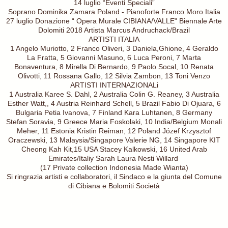
14 luglio “Eventi Speciali”
Soprano Dominika Zamara Poland - Pianoforte Franco Moro Italia
27 luglio Donazione “ Opera Murale CIBIANA/VALLE" Biennale Arte
Dolomiti 2018 Artista Marcus Andruchack/Brazil
ARTISTI ITALIA
1 Angelo Muriotto, 2 Franco Oliveri, 3 Daniela,Ghione, 4 Geraldo
La Fratta, 5 Giovanni Masuno, 6 Luca Peroni, 7 Marta
Bonaventura, 8 Mirella Di Bernardo, 9 Paolo Socal, 10 Renata
Olivotti, 11 Rossana Gallo, 12 Silvia Zambon, 13 Toni Venzo
ARTISTI INTERNAZIONALi
1 Australia Karee S. Dahl, 2 Australia Colin G. Reaney, 3 Australia
Esther Watt,, 4 Austria Reinhard Schell, 5 Brazil Fabio Di Ojuara, 6
Bulgaria Petia Ivanova, 7 Finland Kara Luhtanen, 8 Germany
Stefan Soravia, 9 Greece Maria Foskolaki, 10 India/Belgium Monali
Meher, 11 Estonia Kristin Reiman, 12 Poland Józef Krzysztof
Oraczewski, 13 Malaysia/Singapore Valerie NG, 14 Singapore KIT
Cheong Kah Kit,15 USA Stacey Kalkowski, 16 United Arab
Emirates/Italiy Sarah Laura Nesti Willard
(17 Private collection Indonesia Made Wianta)
Si ringrazia artisti e collaboratori, il Sindaco e la giunta del Comune
di Cibiana e Bolomiti Società