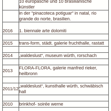
10 europäsche und 10 brasilianische
künstler
in der "pinacoteca potiguar" in natal, rio
grande do norte, brasilien.
2016
1. biennale arte dolomiti
2015
trans-form, städt. galerie fruchthalle, rastatt
2014
„waldeslust“, museum würth, rorschach
FLORA-FLORA, galerie manfred rieker,
2013
heilbronn
„waldeslust“, kunsthalle würth, schwäbisch
2011/12
hall
2010
brinkhof- soirée werne