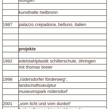
stuttgart
kunsthalle heilbronn
1987
palazzo crepadona, belluno, italien
projekte
1992
edelstahlplastik schillerschule, öhringen
mit thomas breier
1998
„rüdersdorfer förderweg“,
landschaftsskulptur
museumspark rüdersdorf
2001
„vom licht und vom dunkel“