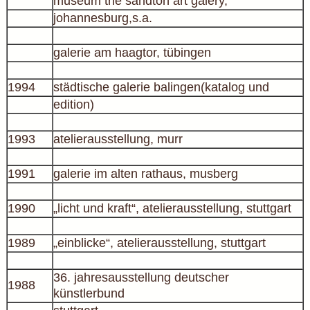
museum the sandton art galery,
johannesburg,s.a.
galerie am haagtor, tübingen
1994
städtische galerie balingen(katalog und
edition)
1993
atelierausstellung, murr
1991
galerie im alten rathaus, musberg
1990
„licht und kraft“, atelierausstellung, stuttgart
1989
„einblicke“, atelierausstellung, stuttgart
36. jahresausstellung deutscher
1988
künstlerbund