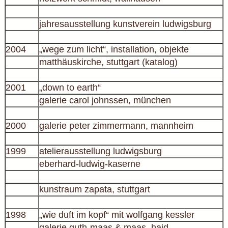
jahresausstellung kunstverein ludwigsburg
2004
„wege zum licht“, installation, objekte
matthäuskirche, stuttgart (katalog)
2001
„down to earth“
galerie carol johnssen, münchen
2000
galerie peter zimmermann, mannheim
1999
atelierausstellung ludwigsburg
eberhard-ludwig-kaserne
kunstraum zapata, stuttgart
1998
„wie duft im kopf“ mit wolfgang kessler
galerie guth-maas & maas, haid