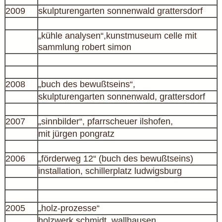
2009
skulpturengarten sonnenwald grattersdorf
„kühle analysen“,kunstmuseum celle mit
sammlung robert simon
2008
„buch des bewußtseins“,
skulpturengarten sonnenwald, grattersdorf
2007
„sinnbilder“, pfarrscheuer ilshofen,
mit jürgen pongratz
2006
„förderweg 12“ (buch des bewußtseins)
installation, schillerplatz ludwigsburg
2005
„holz-prozesse“
holzwerk schmidt, wallhausen