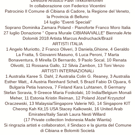
Direttore Artistico Paivi Tirkkonenonen
In collaborazione con Federico Vicentini
Patrocinio Il Comune di Cibiana di Cadore, la Regione del Veneto,
la Provincia di Belluno
14 luglio “Eventi Speciali”
Soprano Dominika Zamara Poland - Pianoforte Franco Moro Italia
27 luglio Donazione “ Opera Murale CIBIANA/VALLE" Biennale Arte
Dolomiti 2018 Artista Marcus Andruchack/Brazil
ARTISTI ITALIA
1 Angelo Muriotto, 2 Franco Oliveri, 3 Daniela,Ghione, 4 Geraldo
La Fratta, 5 Giovanni Masuno, 6 Luca Peroni, 7 Marta
Bonaventura, 8 Mirella Di Bernardo, 9 Paolo Socal, 10 Renata
Olivotti, 11 Rossana Gallo, 12 Silvia Zambon, 13 Toni Venzo
ARTISTI INTERNAZIONALi
1 Australia Karee S. Dahl, 2 Australia Colin G. Reaney, 3 Australia
Esther Watt,, 4 Austria Reinhard Schell, 5 Brazil Fabio Di Ojuara, 6
Bulgaria Petia Ivanova, 7 Finland Kara Luhtanen, 8 Germany
Stefan Soravia, 9 Greece Maria Foskolaki, 10 India/Belgium Monali
Meher, 11 Estonia Kristin Reiman, 12 Poland Józef Krzysztof
Oraczewski, 13 Malaysia/Singapore Valerie NG, 14 Singapore KIT
Cheong Kah Kit,15 USA Stacey Kalkowski, 16 United Arab
Emirates/Italiy Sarah Laura Nesti Willard
(17 Private collection Indonesia Made Wianta)
Si ringrazia artisti e collaboratori, il Sindaco e la giunta del Comune
di Cibiana e Bolomiti Società