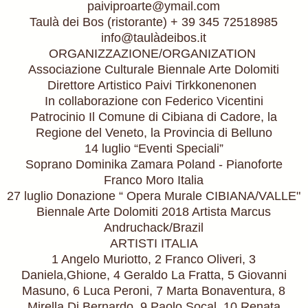
paiviproarte@ymail.com
Taulà dei Bos (ristorante) + 39 345 72518985
info@taulàdeibos.it
ORGANIZZAZIONE/ORGANIZATION
Associazione Culturale Biennale Arte Dolomiti
Direttore Artistico Paivi Tirkkonenonen
In collaborazione con Federico Vicentini
Patrocinio Il Comune di Cibiana di Cadore, la
Regione del Veneto, la Provincia di Belluno
14 luglio “Eventi Speciali”
Soprano Dominika Zamara Poland - Pianoforte
Franco Moro Italia
27 luglio Donazione “ Opera Murale CIBIANA/VALLE"
Biennale Arte Dolomiti 2018 Artista Marcus
Andruchack/Brazil
ARTISTI ITALIA
1 Angelo Muriotto, 2 Franco Oliveri, 3
Daniela,Ghione, 4 Geraldo La Fratta, 5 Giovanni
Masuno, 6 Luca Peroni, 7 Marta Bonaventura, 8
Mirella Di Bernardo, 9 Paolo Socal, 10 Renata