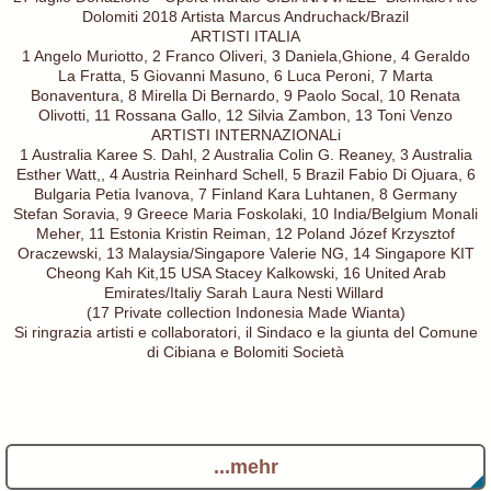
Dolomiti 2018 Artista Marcus Andruchack/Brazil
ARTISTI ITALIA
1 Angelo Muriotto, 2 Franco Oliveri, 3 Daniela,Ghione, 4 Geraldo
La Fratta, 5 Giovanni Masuno, 6 Luca Peroni, 7 Marta
Bonaventura, 8 Mirella Di Bernardo, 9 Paolo Socal, 10 Renata
Olivotti, 11 Rossana Gallo, 12 Silvia Zambon, 13 Toni Venzo
ARTISTI INTERNAZIONALi
1 Australia Karee S. Dahl, 2 Australia Colin G. Reaney, 3 Australia
Esther Watt,, 4 Austria Reinhard Schell, 5 Brazil Fabio Di Ojuara, 6
Bulgaria Petia Ivanova, 7 Finland Kara Luhtanen, 8 Germany
Stefan Soravia, 9 Greece Maria Foskolaki, 10 India/Belgium Monali
Meher, 11 Estonia Kristin Reiman, 12 Poland Józef Krzysztof
Oraczewski, 13 Malaysia/Singapore Valerie NG, 14 Singapore KIT
Cheong Kah Kit,15 USA Stacey Kalkowski, 16 United Arab
Emirates/Italiy Sarah Laura Nesti Willard
(17 Private collection Indonesia Made Wianta)
Si ringrazia artisti e collaboratori, il Sindaco e la giunta del Comune
di Cibiana e Bolomiti Società
...mehr