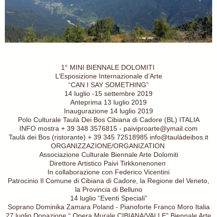
1° MINI BIENNALE DOLOMITI
L’Esposizione Internazionale d’Arte
“CAN I SAY SOMETHING”
14 luglio -15 settembre 2019
Anteprima 13 luglio 2019
Inaugurazione 14 luglio 2019
Polo Culturale Taulà Dei Bos Cibiana di Cadore (BL) ITALIA
INFO mostra + 39 348 3576815 - paiviproarte@ymail.com
Taulà dei Bos (ristorante) + 39 345 72518985 info@taulàdeibos.it
ORGANIZZAZIONE/ORGANIZATION
Associazione Culturale Biennale Arte Dolomiti
Direttore Artistico Paivi Tirkkonenonen
In collaborazione con Federico Vicentini
Patrocinio Il Comune di Cibiana di Cadore, la Regione del Veneto,
la Provincia di Belluno
14 luglio “Eventi Speciali”
Soprano Dominika Zamara Poland - Pianoforte Franco Moro Italia
27 luglio Donazione “ Opera Murale CIBIANA/VALLE" Biennale Arte